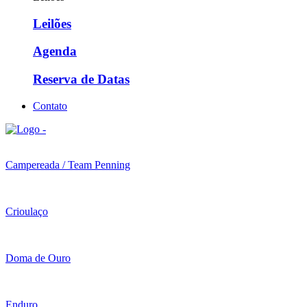
Leilões
Agenda
Reserva de Datas
Contato
Campereada / Team Penning
Crioulaço
Doma de Ouro
Enduro