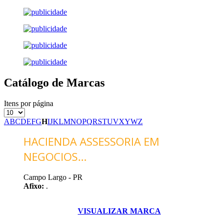
Catálogo de Marcas
Itens por página
A
B
C
D
E
F
G
H
I
J
K
L
M
N
O
P
Q
R
S
T
U
V
X
Y
W
Z
HACIENDA ASSESSORIA EM
NEGOCIOS...
Campo Largo - PR
Afixo:
.
VISUALIZAR MARCA