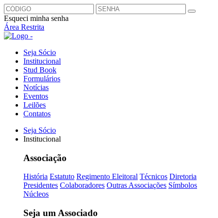
Esqueci minha senha
Área Restrita
Seja Sócio
Institucional
Stud Book
Formulários
Notícias
Eventos
Leilões
Contatos
Seja Sócio
Institucional
Associação
História
Estatuto
Regimento Eleitoral
Técnicos
Diretoria
Presidentes
Colaboradores
Outras Associações
Símbolos
Núcleos
Seja um Associado