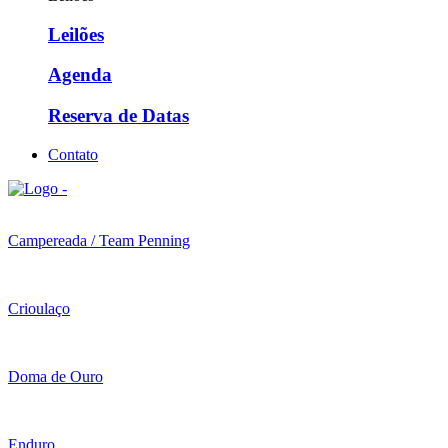
Leilões
Agenda
Reserva de Datas
Contato
Campereada / Team Penning
Crioulaço
Doma de Ouro
Enduro