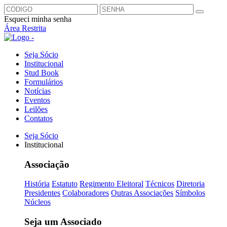
Esqueci minha senha
Área Restrita
Seja Sócio
Institucional
Stud Book
Formulários
Notícias
Eventos
Leilões
Contatos
Seja Sócio
Institucional
Associação
História
Estatuto
Regimento Eleitoral
Técnicos
Diretoria
Presidentes
Colaboradores
Outras Associações
Símbolos
Núcleos
Seja um Associado