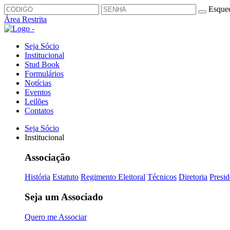
Esquec
Área Restrita
Seja Sócio
Institucional
Stud Book
Formulários
Notícias
Eventos
Leilões
Contatos
Seja Sócio
Institucional
Associação
História
Estatuto
Regimento Eleitoral
Técnicos
Diretoria
Presid
Seja um Associado
Quero me Associar