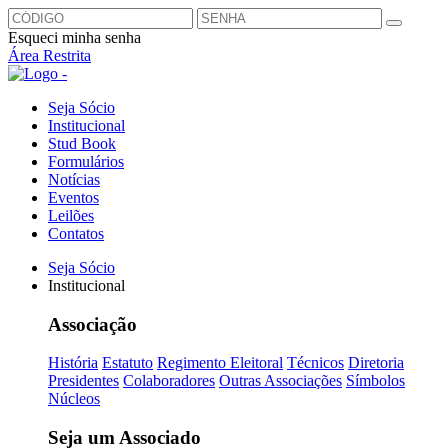
Esqueci minha senha
Área Restrita
Seja Sócio
Institucional
Stud Book
Formulários
Notícias
Eventos
Leilões
Contatos
Seja Sócio
Institucional
Associação
História
Estatuto
Regimento Eleitoral
Técnicos
Diretoria
Presidentes
Colaboradores
Outras Associações
Símbolos
Núcleos
Seja um Associado