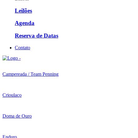
Leilões
Agenda
Reserva de Datas
Contato
Campereada / Team Penning
Crioulaço
Doma de Ouro
Enduro