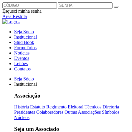
Esqueci minha senha
Área Restrita
Seja Sócio
Institucional
Stud Book
Formulários
Notícias
Eventos
Leilões
Contatos
Seja Sócio
Institucional
Associação
História
Estatuto
Regimento Eleitoral
Técnicos
Diretoria
Presidentes
Colaboradores
Outras Associações
Símbolos
Núcleos
Seja um Associado