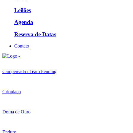
Leilões
Agenda
Reserva de Datas
Contato
Campereada / Team Penning
Crioulaço
Doma de Ouro
Enduro