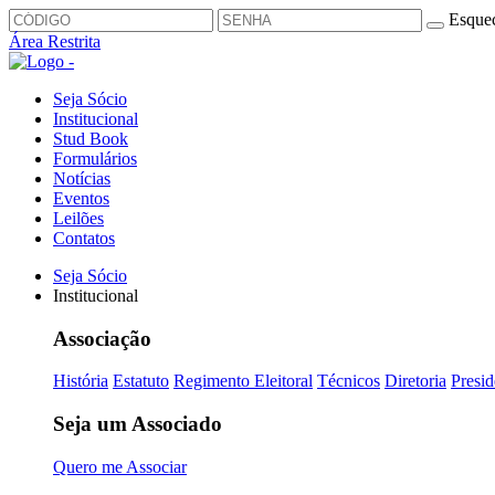
Esquec
Área Restrita
Seja Sócio
Institucional
Stud Book
Formulários
Notícias
Eventos
Leilões
Contatos
Seja Sócio
Institucional
Associação
História
Estatuto
Regimento Eleitoral
Técnicos
Diretoria
Presid
Seja um Associado
Quero me Associar