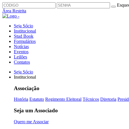
Esquec
Área Restrita
Seja Sócio
Institucional
Stud Book
Formulários
Notícias
Eventos
Leilões
Contatos
Seja Sócio
Institucional
Associação
História
Estatuto
Regimento Eleitoral
Técnicos
Diretoria
Presid
Seja um Associado
Quero me Associar