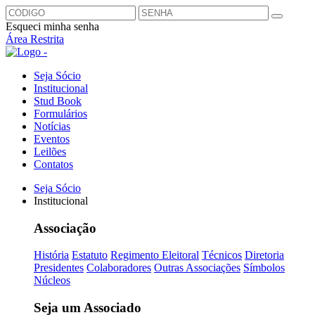
Esqueci minha senha
Área Restrita
Seja Sócio
Institucional
Stud Book
Formulários
Notícias
Eventos
Leilões
Contatos
Seja Sócio
Institucional
Associação
História
Estatuto
Regimento Eleitoral
Técnicos
Diretoria
Presidentes
Colaboradores
Outras Associações
Símbolos
Núcleos
Seja um Associado