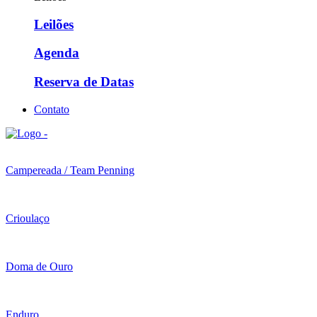
Leilões
Agenda
Reserva de Datas
Contato
Campereada / Team Penning
Crioulaço
Doma de Ouro
Enduro