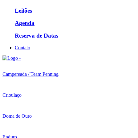
Leilões
Agenda
Reserva de Datas
Contato
Campereada / Team Penning
Crioulaço
Doma de Ouro
Enduro