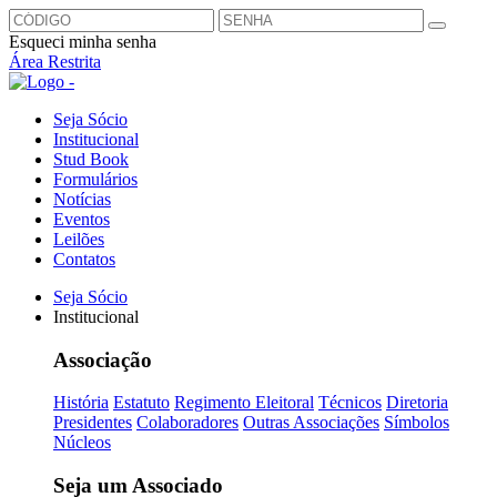
Esqueci minha senha
Área Restrita
Seja Sócio
Institucional
Stud Book
Formulários
Notícias
Eventos
Leilões
Contatos
Seja Sócio
Institucional
Associação
História
Estatuto
Regimento Eleitoral
Técnicos
Diretoria
Presidentes
Colaboradores
Outras Associações
Símbolos
Núcleos
Seja um Associado