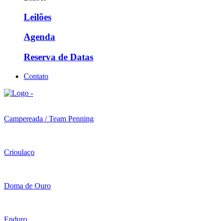
Leilões
Agenda
Reserva de Datas
Contato
Campereada / Team Penning
Crioulaço
Doma de Ouro
Enduro