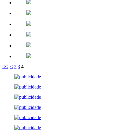
<<
<
2
3
4