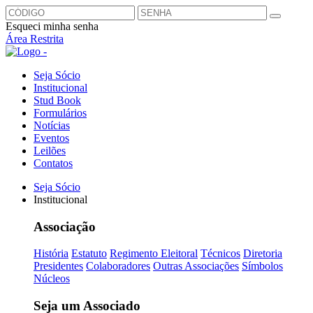
Esqueci minha senha
Área Restrita
Seja Sócio
Institucional
Stud Book
Formulários
Notícias
Eventos
Leilões
Contatos
Seja Sócio
Institucional
Associação
História
Estatuto
Regimento Eleitoral
Técnicos
Diretoria
Presidentes
Colaboradores
Outras Associações
Símbolos
Núcleos
Seja um Associado