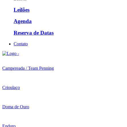
Leilões
Agenda
Reserva de Datas
Contato
Campereada / Team Penning
Crioulaço
Doma de Ouro
Enduro