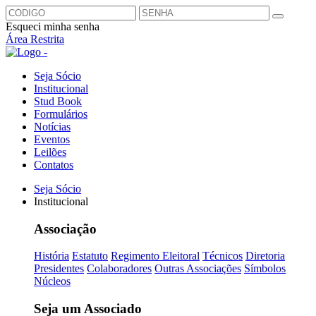
Esqueci minha senha
Área Restrita
Seja Sócio
Institucional
Stud Book
Formulários
Notícias
Eventos
Leilões
Contatos
Seja Sócio
Institucional
Associação
História
Estatuto
Regimento Eleitoral
Técnicos
Diretoria
Presidentes
Colaboradores
Outras Associações
Símbolos
Núcleos
Seja um Associado