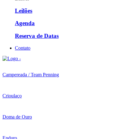
Leilões
Agenda
Reserva de Datas
Contato
Campereada / Team Penning
Crioulaço
Doma de Ouro
Enduro