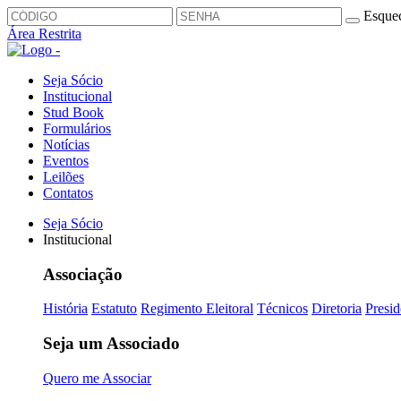
Esquec
Área Restrita
Seja Sócio
Institucional
Stud Book
Formulários
Notícias
Eventos
Leilões
Contatos
Seja Sócio
Institucional
Associação
História
Estatuto
Regimento Eleitoral
Técnicos
Diretoria
Presid
Seja um Associado
Quero me Associar