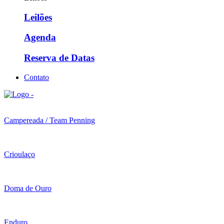
Leilões
Agenda
Reserva de Datas
Contato
Campereada / Team Penning
Crioulaço
Doma de Ouro
Enduro