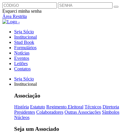
Esqueci minha senha
Área Restrita
Seja Sócio
Institucional
Stud Book
Formulários
Notícias
Eventos
Leilões
Contatos
Seja Sócio
Institucional
Associação
História
Estatuto
Regimento Eleitoral
Técnicos
Diretoria
Presidentes
Colaboradores
Outras Associações
Símbolos
Núcleos
Seja um Associado