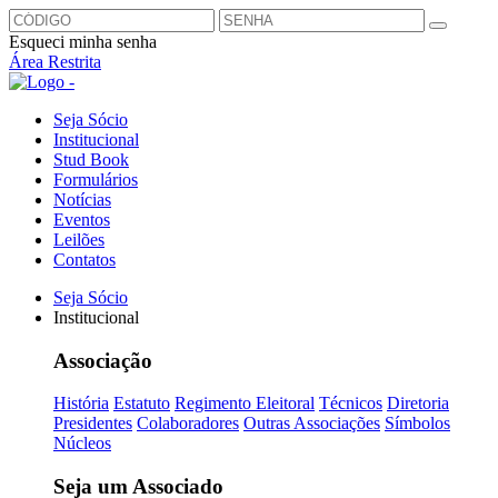
Esqueci minha senha
Área Restrita
Seja Sócio
Institucional
Stud Book
Formulários
Notícias
Eventos
Leilões
Contatos
Seja Sócio
Institucional
Associação
História
Estatuto
Regimento Eleitoral
Técnicos
Diretoria
Presidentes
Colaboradores
Outras Associações
Símbolos
Núcleos
Seja um Associado