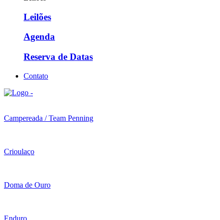
Leilões
Agenda
Reserva de Datas
Contato
Campereada / Team Penning
Crioulaço
Doma de Ouro
Enduro