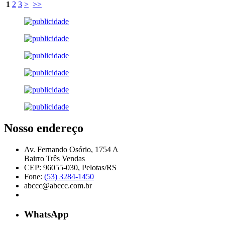
1
2
3
>
>>
Nosso endereço
Av. Fernando Osório, 1754 A
Bairro Três Vendas
CEP: 96055-030, Pelotas/RS
Fone:
(53) 3284-1450
abccc@abccc.com.br
WhatsApp