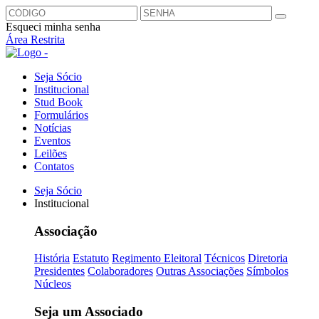
Esqueci minha senha
Área Restrita
Seja Sócio
Institucional
Stud Book
Formulários
Notícias
Eventos
Leilões
Contatos
Seja Sócio
Institucional
Associação
História
Estatuto
Regimento Eleitoral
Técnicos
Diretoria
Presidentes
Colaboradores
Outras Associações
Símbolos
Núcleos
Seja um Associado