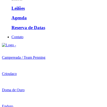
Leilões
Agenda
Reserva de Datas
Contato
Campereada / Team Penning
Crioulaço
Doma de Ouro
Enduro