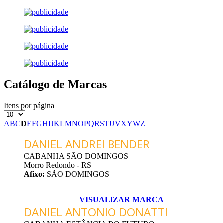
Catálogo de Marcas
Itens por página
A
B
C
D
E
F
G
H
I
J
K
L
M
N
O
P
Q
R
S
T
U
V
X
Y
W
Z
DANIEL ANDREI BENDER
CABANHA SÃO DOMINGOS
Morro Redondo - RS
Afixo:
SÃO DOMINGOS
VISUALIZAR MARCA
DANIEL ANTONIO DONATTI