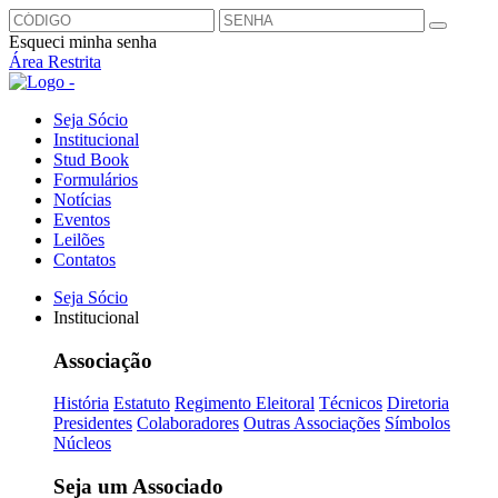
Esqueci minha senha
Área Restrita
Seja Sócio
Institucional
Stud Book
Formulários
Notícias
Eventos
Leilões
Contatos
Seja Sócio
Institucional
Associação
História
Estatuto
Regimento Eleitoral
Técnicos
Diretoria
Presidentes
Colaboradores
Outras Associações
Símbolos
Núcleos
Seja um Associado