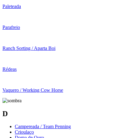
Paleteada
Parafreio
Ranch Sorting / Aparta Boi
Rédeas
Vaquero / Working Cow Horse
D
Campereada / Team Penning
Crioulaço
Doma de Ouro