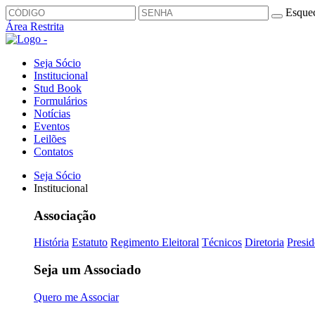
Esquec
Área Restrita
Seja Sócio
Institucional
Stud Book
Formulários
Notícias
Eventos
Leilões
Contatos
Seja Sócio
Institucional
Associação
História
Estatuto
Regimento Eleitoral
Técnicos
Diretoria
Presid
Seja um Associado
Quero me Associar