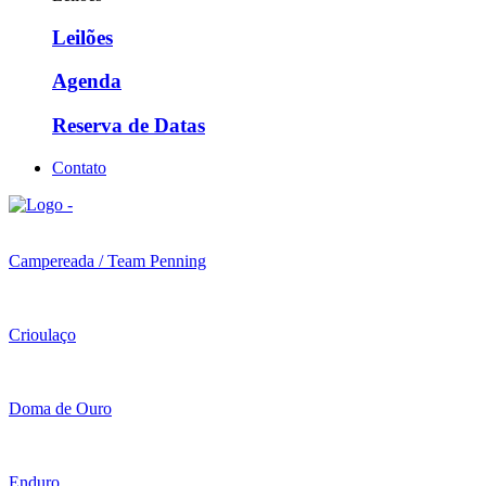
Leilões
Agenda
Reserva de Datas
Contato
Campereada / Team Penning
Crioulaço
Doma de Ouro
Enduro