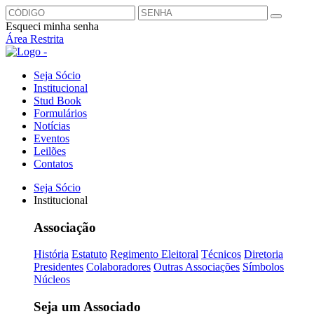
Esqueci minha senha
Área Restrita
Seja Sócio
Institucional
Stud Book
Formulários
Notícias
Eventos
Leilões
Contatos
Seja Sócio
Institucional
Associação
História
Estatuto
Regimento Eleitoral
Técnicos
Diretoria
Presidentes
Colaboradores
Outras Associações
Símbolos
Núcleos
Seja um Associado