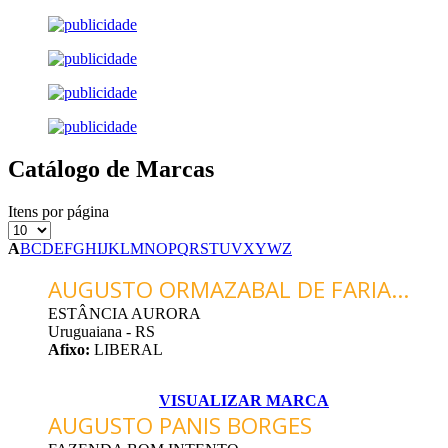
Catálogo de Marcas
Itens por página
A
B
C
D
E
F
G
H
I
J
K
L
M
N
O
P
Q
R
S
T
U
V
X
Y
W
Z
AUGUSTO ORMAZABAL DE FARIA...
ESTÂNCIA AURORA
Uruguaiana - RS
Afixo:
LIBERAL
VISUALIZAR MARCA
AUGUSTO PANIS BORGES