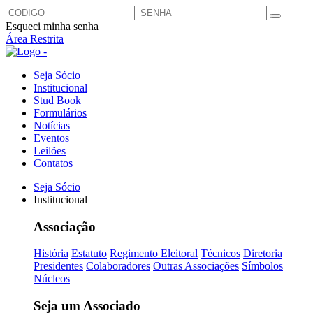
Esqueci minha senha
Área Restrita
Seja Sócio
Institucional
Stud Book
Formulários
Notícias
Eventos
Leilões
Contatos
Seja Sócio
Institucional
Associação
História
Estatuto
Regimento Eleitoral
Técnicos
Diretoria
Presidentes
Colaboradores
Outras Associações
Símbolos
Núcleos
Seja um Associado