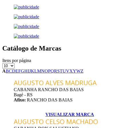
Catálogo de Marcas
Itens por página
A
B
C
D
E
F
G
H
I
J
K
L
M
N
O
P
Q
R
S
T
U
V
X
Y
W
Z
AUGUSTO ALVES MADRUGA
CABANHA RANCHO DAS BAIAS
Bagé - RS
Afixo:
RANCHO DAS BAIAS
VISUALIZAR MARCA
AUGUSTO CELSO MACHADO