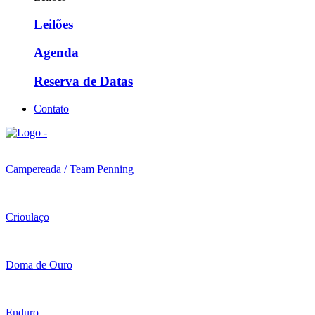
Leilões
Agenda
Reserva de Datas
Contato
Campereada / Team Penning
Crioulaço
Doma de Ouro
Enduro