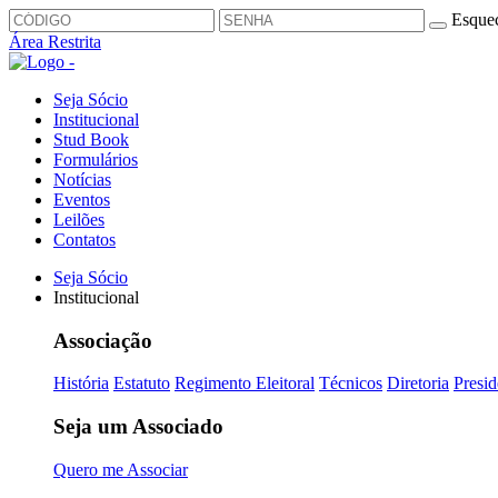
Esquec
Área Restrita
Seja Sócio
Institucional
Stud Book
Formulários
Notícias
Eventos
Leilões
Contatos
Seja Sócio
Institucional
Associação
História
Estatuto
Regimento Eleitoral
Técnicos
Diretoria
Presid
Seja um Associado
Quero me Associar