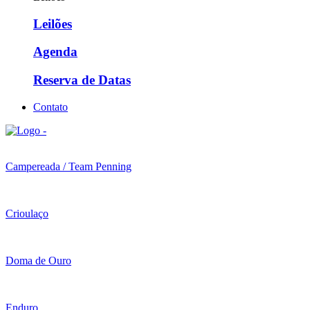
Leilões
Agenda
Reserva de Datas
Contato
Campereada / Team Penning
Crioulaço
Doma de Ouro
Enduro