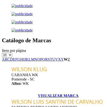
Catálogo de Marcas
Itens por página
A
B
C
D
E
F
G
H
I
J
K
L
M
N
O
P
Q
R
S
T
U
V
X
Y
W
Z
WILSON KLUG
CABANHA WK
Pomerode - SC
Afixo:
WK
VISUALIZAR MARCA
WILSON LUIS SANTINI DE CARVALHO