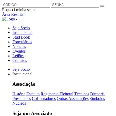
Esqueci minha senha
Área Restrita
Seja Sócio
Institucional
Stud Book
Formulários
Notícias
Eventos
Leilões
Contatos
Seja Sócio
Institucional
Associação
História
Estatuto
Regimento Eleitoral
Técnicos
Diretoria
Presidentes
Colaboradores
Outras Associações
Símbolos
Núcleos
Seja um Associado