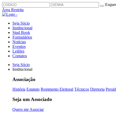
Esquec
Área Restrita
Seja Sócio
Institucional
Stud Book
Formulários
Notícias
Eventos
Leilões
Contatos
Seja Sócio
Institucional
Associação
História
Estatuto
Regimento Eleitoral
Técnicos
Diretoria
Presid
Seja um Associado
Quero me Associar