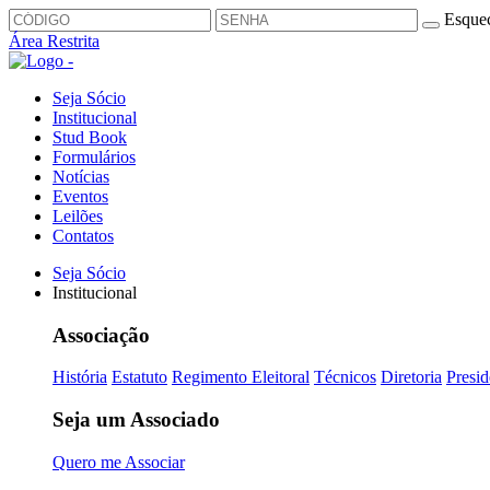
Esquec
Área Restrita
Seja Sócio
Institucional
Stud Book
Formulários
Notícias
Eventos
Leilões
Contatos
Seja Sócio
Institucional
Associação
História
Estatuto
Regimento Eleitoral
Técnicos
Diretoria
Presid
Seja um Associado
Quero me Associar