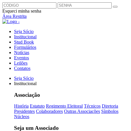
Esqueci minha senha
Área Restrita
Seja Sócio
Institucional
Stud Book
Formulários
Notícias
Eventos
Leilões
Contatos
Seja Sócio
Institucional
Associação
História
Estatuto
Regimento Eleitoral
Técnicos
Diretoria
Presidentes
Colaboradores
Outras Associações
Símbolos
Núcleos
Seja um Associado