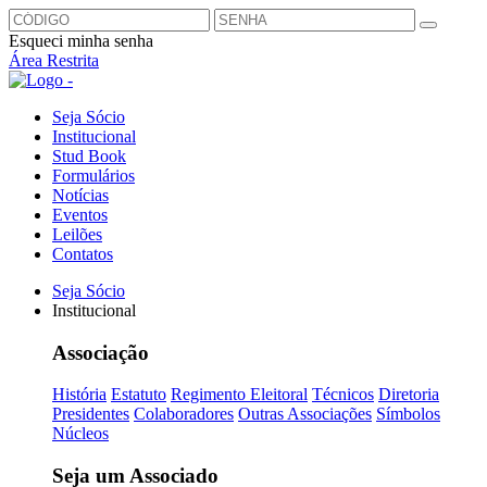
Esqueci minha senha
Área Restrita
Seja Sócio
Institucional
Stud Book
Formulários
Notícias
Eventos
Leilões
Contatos
Seja Sócio
Institucional
Associação
História
Estatuto
Regimento Eleitoral
Técnicos
Diretoria
Presidentes
Colaboradores
Outras Associações
Símbolos
Núcleos
Seja um Associado