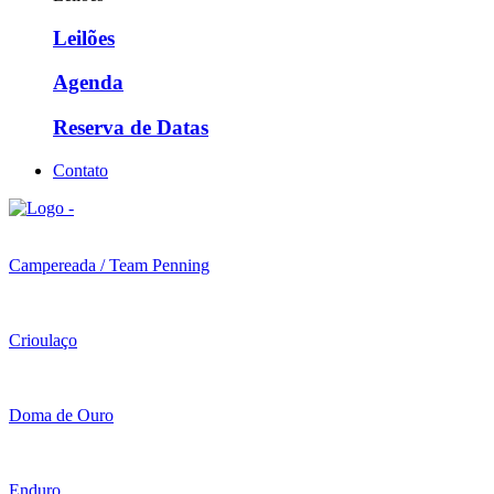
Leilões
Agenda
Reserva de Datas
Contato
Campereada / Team Penning
Crioulaço
Doma de Ouro
Enduro