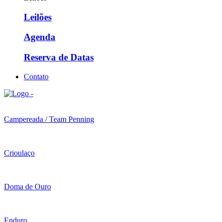
Leilões
Agenda
Reserva de Datas
Contato
Campereada / Team Penning
Crioulaço
Doma de Ouro
Enduro