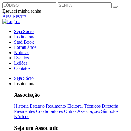
Esqueci minha senha
Área Restrita
Seja Sócio
Institucional
Stud Book
Formulários
Notícias
Eventos
Leilões
Contatos
Seja Sócio
Institucional
Associação
História
Estatuto
Regimento Eleitoral
Técnicos
Diretoria
Presidentes
Colaboradores
Outras Associações
Símbolos
Núcleos
Seja um Associado