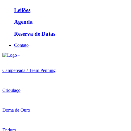
Leilões
Agenda
Reserva de Datas
Contato
Campereada / Team Penning
Crioulaço
Doma de Ouro
Enduro