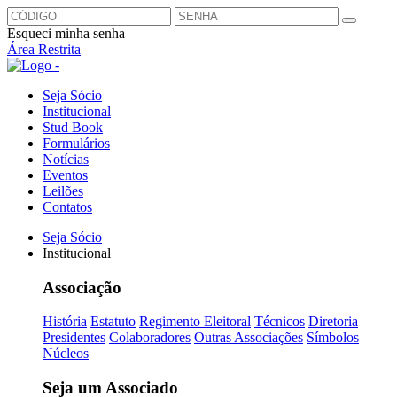
Esqueci minha senha
Área Restrita
Seja Sócio
Institucional
Stud Book
Formulários
Notícias
Eventos
Leilões
Contatos
Seja Sócio
Institucional
Associação
História
Estatuto
Regimento Eleitoral
Técnicos
Diretoria
Presidentes
Colaboradores
Outras Associações
Símbolos
Núcleos
Seja um Associado