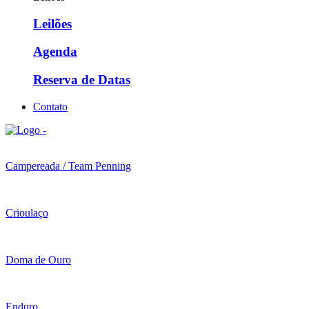
Leilões
Agenda
Reserva de Datas
Contato
Campereada / Team Penning
Crioulaço
Doma de Ouro
Enduro