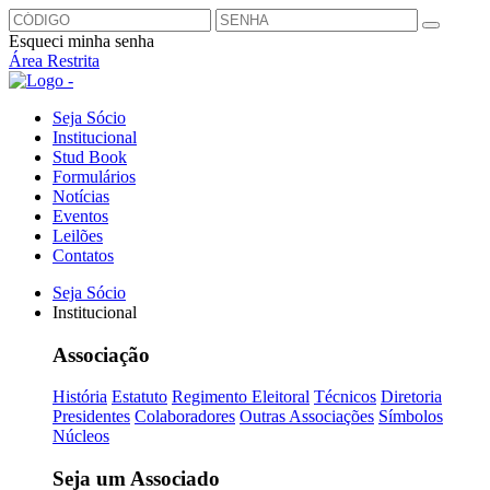
Esqueci minha senha
Área Restrita
Seja Sócio
Institucional
Stud Book
Formulários
Notícias
Eventos
Leilões
Contatos
Seja Sócio
Institucional
Associação
História
Estatuto
Regimento Eleitoral
Técnicos
Diretoria
Presidentes
Colaboradores
Outras Associações
Símbolos
Núcleos
Seja um Associado