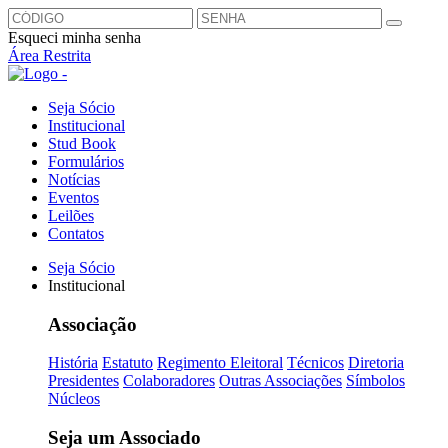
Esqueci minha senha
Área Restrita
Seja Sócio
Institucional
Stud Book
Formulários
Notícias
Eventos
Leilões
Contatos
Seja Sócio
Institucional
Associação
História
Estatuto
Regimento Eleitoral
Técnicos
Diretoria
Presidentes
Colaboradores
Outras Associações
Símbolos
Núcleos
Seja um Associado