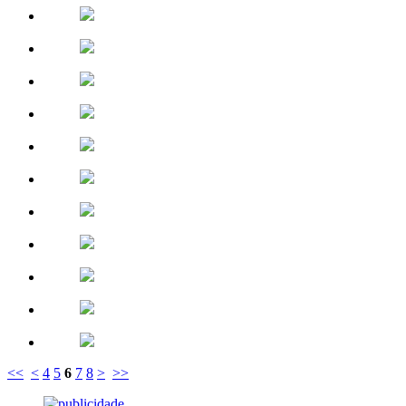
<<
<
4
5
6
7
8
>
>>