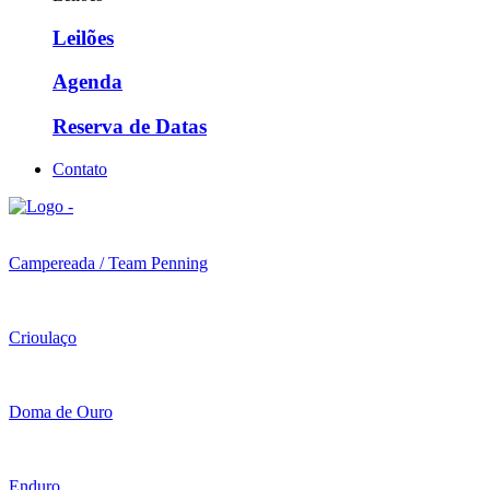
Leilões
Agenda
Reserva de Datas
Contato
Campereada / Team Penning
Crioulaço
Doma de Ouro
Enduro