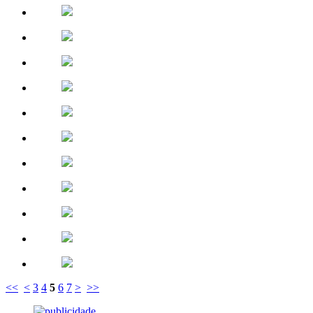
<<
<
3
4
5
6
7
>
>>