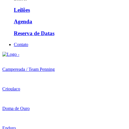
Leilões
Agenda
Reserva de Datas
Contato
Campereada / Team Penning
Crioulaço
Doma de Ouro
Enduro