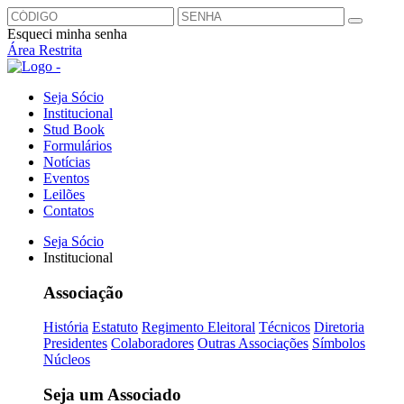
Esqueci minha senha
Área Restrita
Seja Sócio
Institucional
Stud Book
Formulários
Notícias
Eventos
Leilões
Contatos
Seja Sócio
Institucional
Associação
História
Estatuto
Regimento Eleitoral
Técnicos
Diretoria
Presidentes
Colaboradores
Outras Associações
Símbolos
Núcleos
Seja um Associado