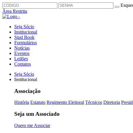
Esquec
Área Restrita
Seja Sócio
Institucional
Stud Book
Formulários
Notícias
Eventos
Leilões
Contatos
Seja Sócio
Institucional
Associação
História
Estatuto
Regimento Eleitoral
Técnicos
Diretoria
Presid
Seja um Associado
Quero me Associar