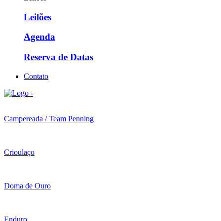
Leilões
Agenda
Reserva de Datas
Contato
Campereada / Team Penning
Crioulaço
Doma de Ouro
Enduro