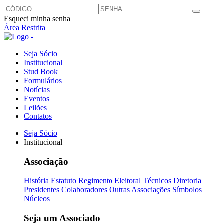
Esqueci minha senha
Área Restrita
Seja Sócio
Institucional
Stud Book
Formulários
Notícias
Eventos
Leilões
Contatos
Seja Sócio
Institucional
Associação
História
Estatuto
Regimento Eleitoral
Técnicos
Diretoria
Presidentes
Colaboradores
Outras Associações
Símbolos
Núcleos
Seja um Associado