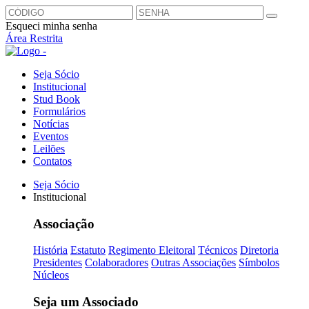
Esqueci minha senha
Área Restrita
Seja Sócio
Institucional
Stud Book
Formulários
Notícias
Eventos
Leilões
Contatos
Seja Sócio
Institucional
Associação
História
Estatuto
Regimento Eleitoral
Técnicos
Diretoria
Presidentes
Colaboradores
Outras Associações
Símbolos
Núcleos
Seja um Associado