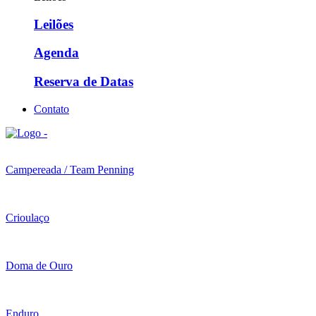
Leilões
Agenda
Reserva de Datas
Contato
Campereada / Team Penning
Crioulaço
Doma de Ouro
Enduro