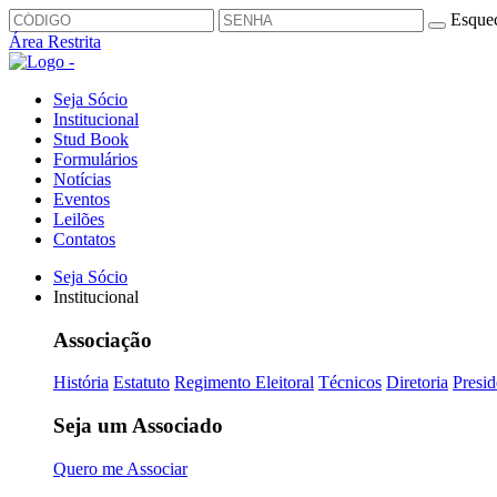
Esquec
Área Restrita
Seja Sócio
Institucional
Stud Book
Formulários
Notícias
Eventos
Leilões
Contatos
Seja Sócio
Institucional
Associação
História
Estatuto
Regimento Eleitoral
Técnicos
Diretoria
Presid
Seja um Associado
Quero me Associar