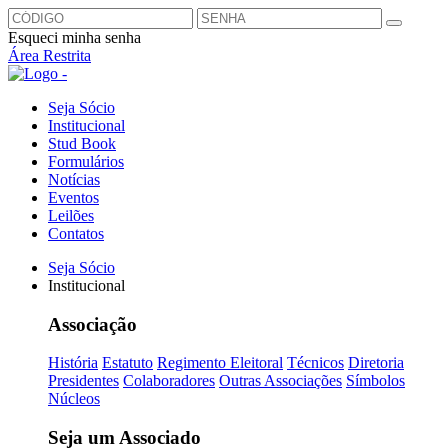
Esqueci minha senha
Área Restrita
Seja Sócio
Institucional
Stud Book
Formulários
Notícias
Eventos
Leilões
Contatos
Seja Sócio
Institucional
Associação
História
Estatuto
Regimento Eleitoral
Técnicos
Diretoria
Presidentes
Colaboradores
Outras Associações
Símbolos
Núcleos
Seja um Associado