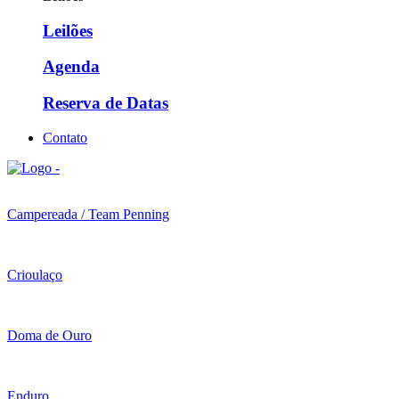
Leilões
Agenda
Reserva de Datas
Contato
Campereada / Team Penning
Crioulaço
Doma de Ouro
Enduro