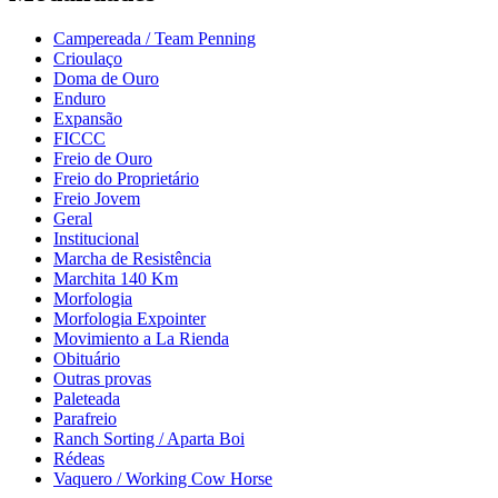
Campereada / Team Penning
Crioulaço
Doma de Ouro
Enduro
Expansão
FICCC
Freio de Ouro
Freio do Proprietário
Freio Jovem
Geral
Institucional
Marcha de Resistência
Marchita 140 Km
Morfologia
Morfologia Expointer
Movimiento a La Rienda
Obituário
Outras provas
Paleteada
Parafreio
Ranch Sorting / Aparta Boi
Rédeas
Vaquero / Working Cow Horse