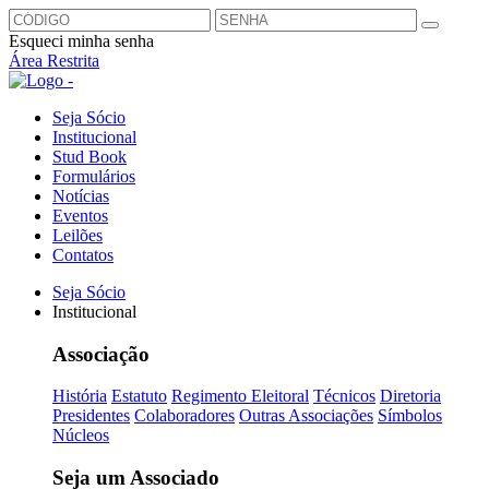
Esqueci minha senha
Área Restrita
Seja Sócio
Institucional
Stud Book
Formulários
Notícias
Eventos
Leilões
Contatos
Seja Sócio
Institucional
Associação
História
Estatuto
Regimento Eleitoral
Técnicos
Diretoria
Presidentes
Colaboradores
Outras Associações
Símbolos
Núcleos
Seja um Associado