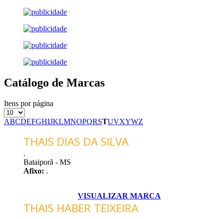
Catálogo de Marcas
Itens por página
A
B
C
D
E
F
G
H
I
J
K
L
M
N
O
P
Q
R
S
T
U
V
X
Y
W
Z
THAIS DIAS DA SILVA
.
Bataiporã - MS
Afixo:
.
VISUALIZAR MARCA
THAIS HABER TEIXEIRA