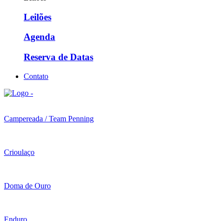
Leilões
Agenda
Reserva de Datas
Contato
Campereada / Team Penning
Crioulaço
Doma de Ouro
Enduro