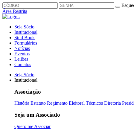
Esquec
Área Restrita
Seja Sócio
Institucional
Stud Book
Formulários
Notícias
Eventos
Leilões
Contatos
Seja Sócio
Institucional
Associação
História
Estatuto
Regimento Eleitoral
Técnicos
Diretoria
Presid
Seja um Associado
Quero me Associar