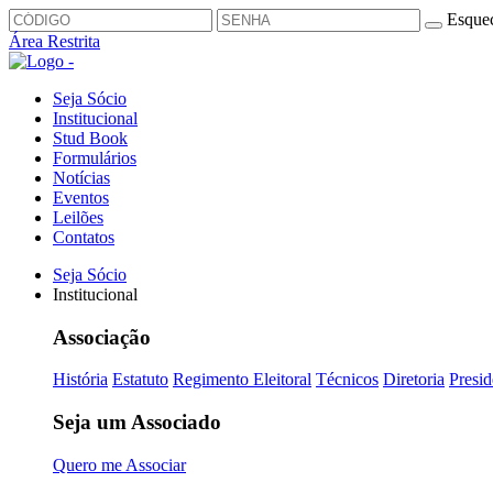
Esquec
Área Restrita
Seja Sócio
Institucional
Stud Book
Formulários
Notícias
Eventos
Leilões
Contatos
Seja Sócio
Institucional
Associação
História
Estatuto
Regimento Eleitoral
Técnicos
Diretoria
Presid
Seja um Associado
Quero me Associar