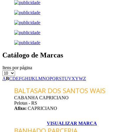
Catálogo de Marcas
Itens por página
A
B
C
D
E
F
G
H
I
J
K
L
M
N
O
P
Q
R
S
T
U
V
X
Y
W
Z
BALTASAR DOS SANTOS WAIS
CABANHA CAPRICIANO
Pelotas - RS
Afixo:
CAPRICIANO
VISUALIZAR MARCA
BANHADO PARCERIA...