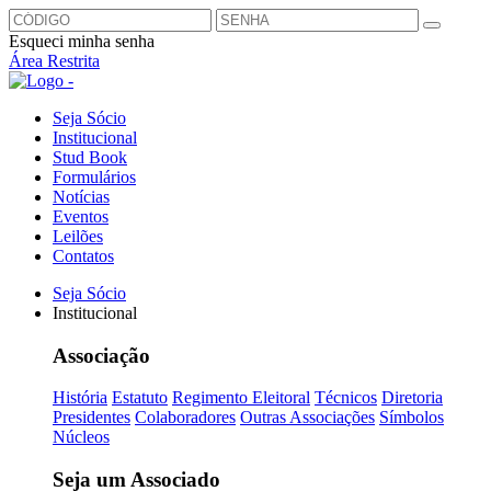
Esqueci minha senha
Área Restrita
Seja Sócio
Institucional
Stud Book
Formulários
Notícias
Eventos
Leilões
Contatos
Seja Sócio
Institucional
Associação
História
Estatuto
Regimento Eleitoral
Técnicos
Diretoria
Presidentes
Colaboradores
Outras Associações
Símbolos
Núcleos
Seja um Associado