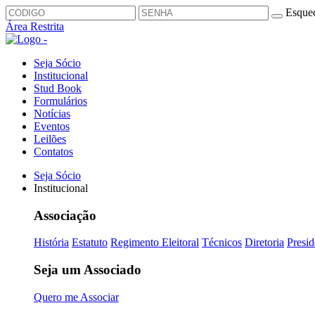
Esquec
Área Restrita
Seja Sócio
Institucional
Stud Book
Formulários
Notícias
Eventos
Leilões
Contatos
Seja Sócio
Institucional
Associação
História
Estatuto
Regimento Eleitoral
Técnicos
Diretoria
Presid
Seja um Associado
Quero me Associar