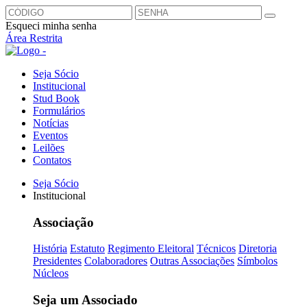
Esqueci minha senha
Área Restrita
Seja Sócio
Institucional
Stud Book
Formulários
Notícias
Eventos
Leilões
Contatos
Seja Sócio
Institucional
Associação
História
Estatuto
Regimento Eleitoral
Técnicos
Diretoria
Presidentes
Colaboradores
Outras Associações
Símbolos
Núcleos
Seja um Associado