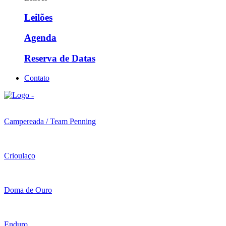
Leilões
Agenda
Reserva de Datas
Contato
Campereada / Team Penning
Crioulaço
Doma de Ouro
Enduro