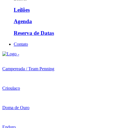
Leilões
Agenda
Reserva de Datas
Contato
Campereada / Team Penning
Crioulaço
Doma de Ouro
Enduro