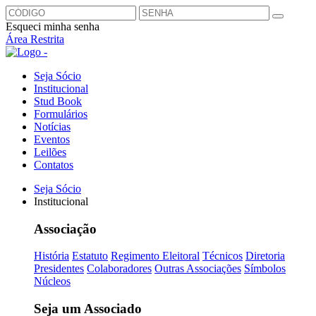
Esqueci minha senha
Área Restrita
Seja Sócio
Institucional
Stud Book
Formulários
Notícias
Eventos
Leilões
Contatos
Seja Sócio
Institucional
Associação
História
Estatuto
Regimento Eleitoral
Técnicos
Diretoria
Presidentes
Colaboradores
Outras Associações
Símbolos
Núcleos
Seja um Associado