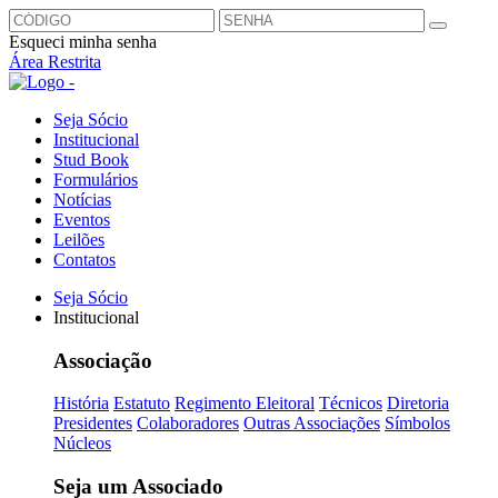
Esqueci minha senha
Área Restrita
Seja Sócio
Institucional
Stud Book
Formulários
Notícias
Eventos
Leilões
Contatos
Seja Sócio
Institucional
Associação
História
Estatuto
Regimento Eleitoral
Técnicos
Diretoria
Presidentes
Colaboradores
Outras Associações
Símbolos
Núcleos
Seja um Associado