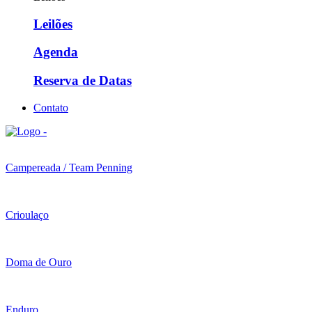
Leilões
Agenda
Reserva de Datas
Contato
Campereada / Team Penning
Crioulaço
Doma de Ouro
Enduro