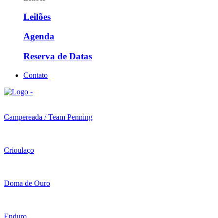
Leilões
Agenda
Reserva de Datas
Contato
Campereada / Team Penning
Crioulaço
Doma de Ouro
Enduro