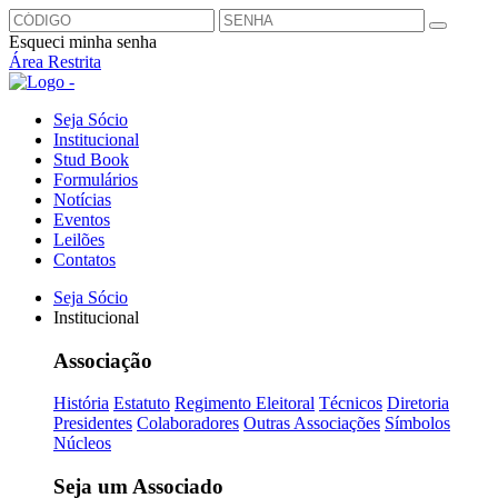
Esqueci minha senha
Área Restrita
Seja Sócio
Institucional
Stud Book
Formulários
Notícias
Eventos
Leilões
Contatos
Seja Sócio
Institucional
Associação
História
Estatuto
Regimento Eleitoral
Técnicos
Diretoria
Presidentes
Colaboradores
Outras Associações
Símbolos
Núcleos
Seja um Associado