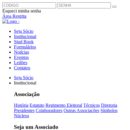
Esqueci minha senha
Área Restrita
Seja Sócio
Institucional
Stud Book
Formulários
Notícias
Eventos
Leilões
Contatos
Seja Sócio
Institucional
Associação
História
Estatuto
Regimento Eleitoral
Técnicos
Diretoria
Presidentes
Colaboradores
Outras Associações
Símbolos
Núcleos
Seja um Associado