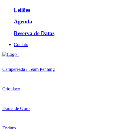
Leilões
Agenda
Reserva de Datas
Contato
Campereada / Team Penning
Crioulaço
Doma de Ouro
Enduro