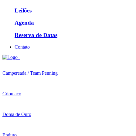
Leilões
Agenda
Reserva de Datas
Contato
Campereada / Team Penning
Crioulaço
Doma de Ouro
Enduro