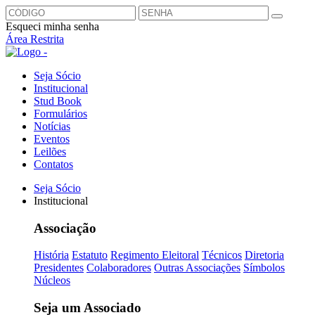
Esqueci minha senha
Área Restrita
Seja Sócio
Institucional
Stud Book
Formulários
Notícias
Eventos
Leilões
Contatos
Seja Sócio
Institucional
Associação
História
Estatuto
Regimento Eleitoral
Técnicos
Diretoria
Presidentes
Colaboradores
Outras Associações
Símbolos
Núcleos
Seja um Associado