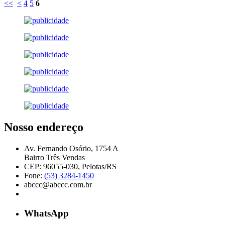
<<
<
4
5
6
Nosso endereço
Av. Fernando Osório, 1754 A
Bairro Três Vendas
CEP: 96055-030, Pelotas/RS
Fone:
(53) 3284-1450
abccc@abccc.com.br
WhatsApp