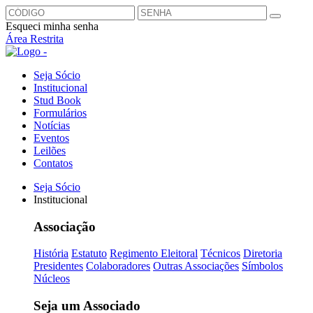
Esqueci minha senha
Área Restrita
Seja Sócio
Institucional
Stud Book
Formulários
Notícias
Eventos
Leilões
Contatos
Seja Sócio
Institucional
Associação
História
Estatuto
Regimento Eleitoral
Técnicos
Diretoria
Presidentes
Colaboradores
Outras Associações
Símbolos
Núcleos
Seja um Associado