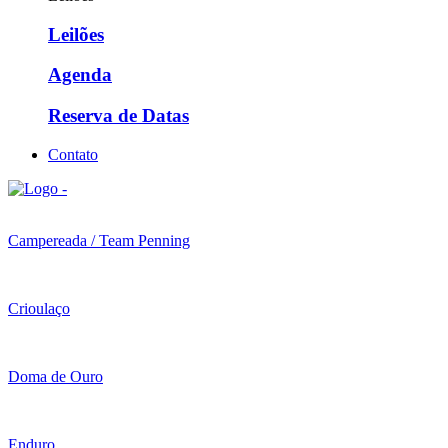
Leilões
Agenda
Reserva de Datas
Contato
Campereada / Team Penning
Crioulaço
Doma de Ouro
Enduro