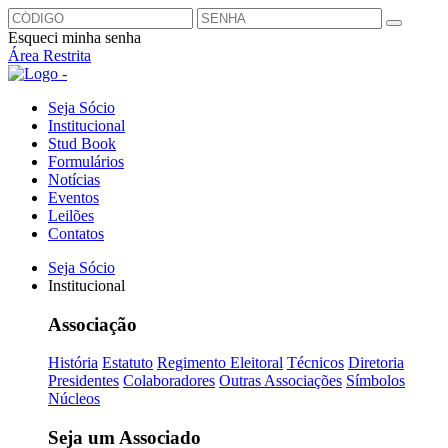
Esqueci minha senha
Área Restrita
Seja Sócio
Institucional
Stud Book
Formulários
Notícias
Eventos
Leilões
Contatos
Seja Sócio
Institucional
Associação
História
Estatuto
Regimento Eleitoral
Técnicos
Diretoria
Presidentes
Colaboradores
Outras Associações
Símbolos
Núcleos
Seja um Associado