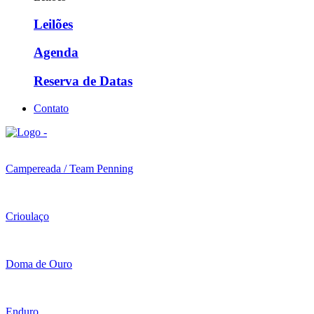
Leilões
Agenda
Reserva de Datas
Contato
Campereada / Team Penning
Crioulaço
Doma de Ouro
Enduro